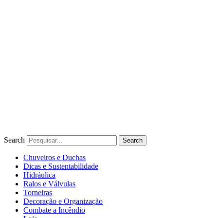
Ir
para
o
conteúdo
Search
Search
Chuveiros e Duchas
Dicas e Sustentabilidade
Hidráulica
Ralos e Válvulas
Torneiras
Decoração e Organização
Combate a Incêndio