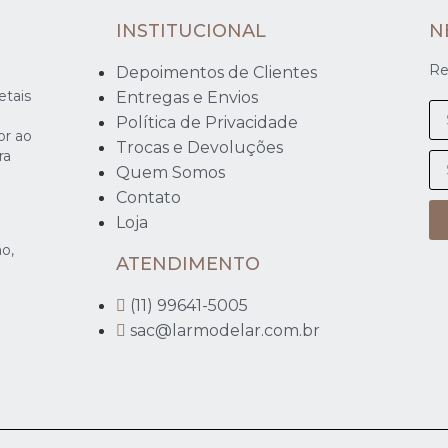
INSTITUCIONAL
N
Re
Depoimentos de Clientes
etais
Entregas e Envios
Política de Privacidade
or ao
Trocas e Devoluções
ra
Quem Somos
Contato
e
Loja
o,
ATENDIMENTO
(11) 99641-5005
sac@larmodelar.com.br