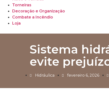
Torneiras
Decoração e Organização
Combate a Incêndio
Loja
Sistema hidrá
evite prejuí
Hidráulica
fevereiro 6, 2026