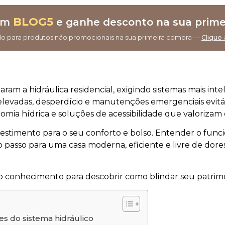
BLOG5
om
e ganhe desconto na sua prime
do para produtos não promocionais na sua primeira compra —
Clique 
ram a hidráulica residencial, exigindo sistemas mais intel
evadas, desperdício e manutenções emergenciais evitáve
omia hídrica e soluções de acessibilidade que valorizam 
estimento para o seu conforto e bolso. Entender o funci
o passo para uma casa moderna, eficiente e livre de dore
 do conhecimento para descobrir como blindar seu patrimô
es do sistema hidráulico