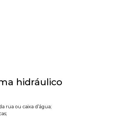
ma hidráulico
da rua ou caixa d’água;
as;