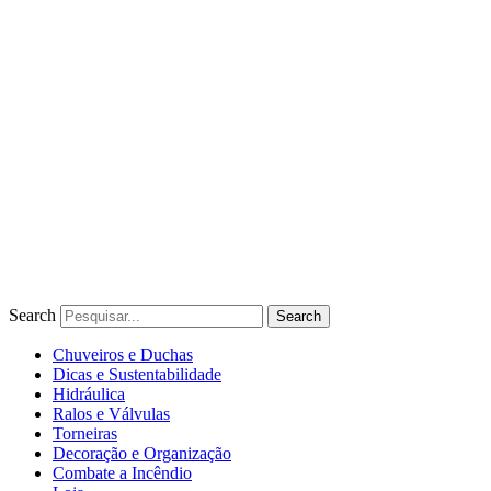
Ir
para
o
conteúdo
Search
Search
Chuveiros e Duchas
Dicas e Sustentabilidade
Hidráulica
Ralos e Válvulas
Torneiras
Decoração e Organização
Combate a Incêndio