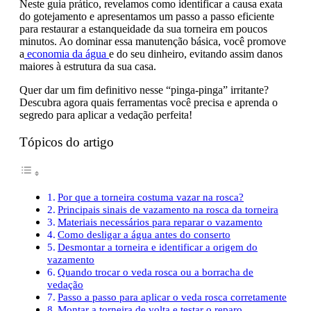
Neste guia prático, revelamos como identificar a causa exata
do gotejamento e apresentamos um passo a passo eficiente
para restaurar a estanqueidade da sua torneira em poucos
minutos. Ao dominar essa manutenção básica, você promove
a
economia da água
e do seu dinheiro, evitando assim danos
maiores à estrutura da sua casa.
Quer dar um fim definitivo nesse “pinga-pinga” irritante?
Descubra agora quais ferramentas você precisa e aprenda o
segredo para aplicar a vedação perfeita!
Tópicos do artigo
Por que a torneira costuma vazar na rosca?
Principais sinais de vazamento na rosca da torneira
Materiais necessários para reparar o vazamento
Como desligar a água antes do conserto
Desmontar a torneira e identificar a origem do
vazamento
Quando trocar o veda rosca ou a borracha de
vedação
Passo a passo para aplicar o veda rosca corretamente
Montar a torneira de volta e testar o reparo