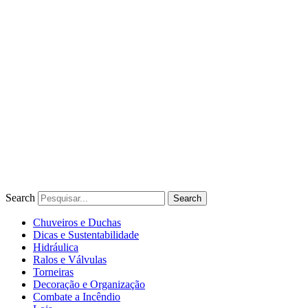
Ir
para
o
conteúdo
Search
Search
Chuveiros e Duchas
Dicas e Sustentabilidade
Hidráulica
Ralos e Válvulas
Torneiras
Decoração e Organização
Combate a Incêndio