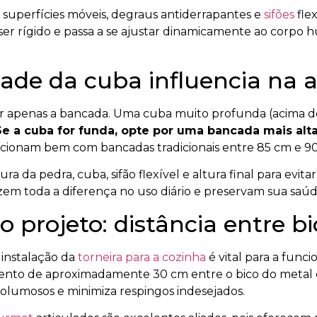
 superfícies móveis, degraus antiderrapantes e
sifões
fle
e ser rígido e passa a se ajustar dinamicamente ao cor
de da cuba influencia na a
ar apenas a bancada. Uma cuba muito profunda (acima 
Se a cuba for funda, opte por uma bancada mais alta
ncionam bem com bancadas tradicionais entre 85 cm e 9
 da pedra, cuba, sifão flexível e altura final para evita
em toda a diferença no uso diário e preservam sua saúd
no projeto: distância entre b
 instalação da
torneira para a cozinha
é vital para a func
o de aproximadamente 30 cm entre o bico do metal e
s volumosos e minimiza respingos indesejados.