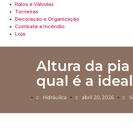
Ralos e Válvulas
Torneiras
Decoração e Organização
Combate a Incêndio
Loja
Altura da pia
qual é a ideal
Hidráulica
abril 20, 2026
S