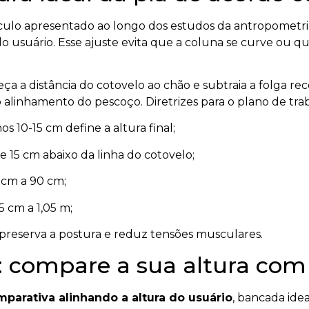
calculo apresentado ao longo dos estudos da antropometr
o usuário. Esse ajuste evita que a coluna se curve ou q
meça a distância do cotovelo ao chão e subtraia a folga
linhamento do pescoço. Diretrizes para o plano de trab
s 10-15 cm define a altura final;
e 15 cm abaixo da linha do cotovelo;
 cm a 90 cm;
5 cm a 1,05 m;
reserva a postura e reduz tensões musculares.
va: compare a sua altura com
mparativa alinhando a altura do usuário
, bancada idea