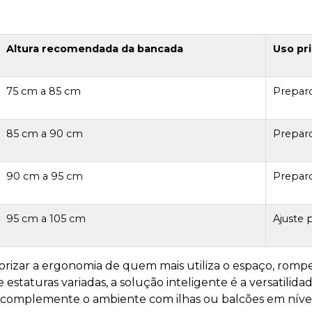
Altura recomendada da bancada
Uso pri
75 cm a 85 cm
Prepar
85 cm a 90 cm
Prepar
90 cm a 95 cm
Prepar
95 cm a 105 cm
Ajuste 
iorizar a ergonomia de quem mais utiliza o espaço, ro
staturas variadas, a solução inteligente é a versatilida
 complemente o ambiente com ilhas ou balcões em níveis