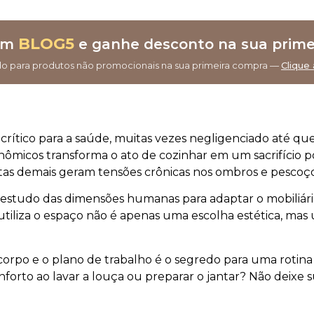
BLOG5
om
e ganhe desconto na sua prime
do para produtos não promocionais na sua primeira compra —
Clique 
 crítico para a saúde, muitas vezes negligenciado até que
onômicos transforma o ato de cozinhar em um sacrifício p
ltas demais geram tensões crônicas nos ombros e pescoço
 estudo das dimensões humanas para adaptar o mobiliário
tiliza o espaço não é apenas uma escolha estética, mas
rpo e o plano de trabalho é o segredo para uma rotina 
nforto ao lavar a louça ou preparar o jantar? Não deixe