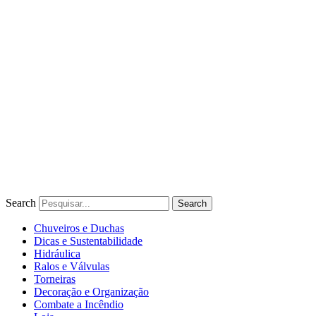
Ir
para
o
conteúdo
Search
Search
Chuveiros e Duchas
Dicas e Sustentabilidade
Hidráulica
Ralos e Válvulas
Torneiras
Decoração e Organização
Combate a Incêndio