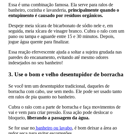
Essa é uma combinação famosa. Ela serve para ralos de
banheiro, cozinha e lavanderia,
principalmente quando o
entupimento é causado por resíduos orgânicos.
Despeje meia xícara de bicarbonato de sódio nele e, em
seguida, meia xícara de vinagre branco. Cubra o ralo com um
pano ou tampa e aguarde entre 15 e 30 minutos. Depois,
jogue água quente para finalizar.
Essa reação efervescente ajuda a soltar a sujeira grudada nas
paredes do encanamento, evitando até mesmo odores
indesejados no seu banheiro!
3. Use o bom e velho desentupidor de borracha
Se você tem um desentupidor tradicional, daqueles de
borracha com cabo, use sem medo. Ele pode ser usado tanto
em ralos de pia quanto no banheiro.
Cubra o ralo com a parte de borracha e faça movimentos de
vai e vem para criar pressão. Essa ação pode deslocar o
bloqueio,
liberando a passagem da água.
Se for usar no
banheiro ou lavabo
, é bom deixar a área ao
redor seca para evitar escorregões.