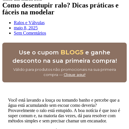
Como desentupir ralo? Dicas práticas e
fáceis na modelar
Ralos e Válvulas
maio 8, 2025
Sem Comentários
BLOG5
Use o cupom
e ganhe
desconto na sua primeira compra!
Válido para produtos não promocionais na sua primeira
compra —
Clique aqui!
Você está lavando a louça ou tomando banho e percebe que a
água está acumulando sem escoar como deveria?
Provavelmente o ralo está entupido. A boa notícia é que isso é
super comum e, na maioria das vezes, dá para resolver com
métodos simples e sem precisar chamar um encanador.