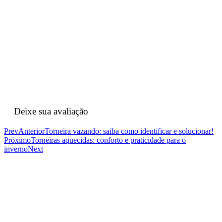
Deixe sua avaliação
Prev
Anterior
Torneira vazando: saiba como identificar e solucionar!
Próximo
Torneiras aquecidas: conforto e praticidade para o
inverno
Next