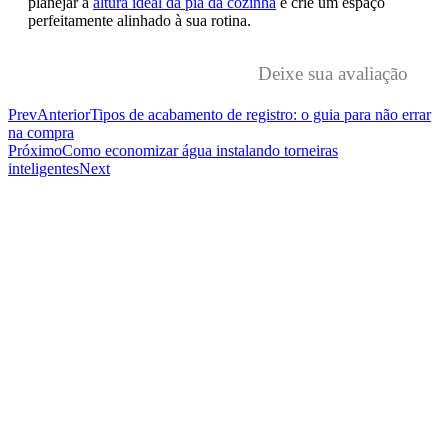
planejar a
altura ideal da pia da cozinha
e crie um espaço
perfeitamente alinhado à sua rotina.
Deixe sua avaliação
Prev
Anterior
Tipos de acabamento de registro: o guia para não errar
na compra
Próximo
Como economizar água instalando torneiras
inteligentes
Next