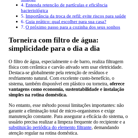
Entenda retenção de partículas e eficiência
bacteriológica
Importância da troca de refil: evite riscos para saúde
Guia prático: qual escolher para sua casa?
O próximo passo para a cozinha dos seus sonhos
Torneira com filtro de água:
simplicidade para o dia a dia
O filtro de água, especialmente o de barro, realiza filtragem
física com cerâmica e carvão ativado sem usar eletricidade.
Destaca-se globalmente pela retenção de resíduos e
resfriamento natural. Com excelente custo-benefício, o
sistema, também disponível em plástico ou torneira,
oferece
vantagens como economia, sustentabilidade e instalação
simples na rotina doméstica.
No entanto, esse método possui limitações importantes: não
garante a eliminação total de micro-organismos e exige
manutenção constante. Para assegurar a eficácia do sistema, o
usuário precisa realizar a limpeza frequente do recipiente e a
substituição periódica do elemento filtrante
, demandando
atenção regular na rotina doméstica.