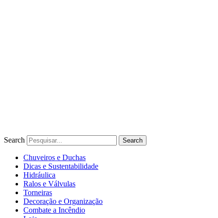
Ir
para
o
conteúdo
Search
Search
Chuveiros e Duchas
Dicas e Sustentabilidade
Hidráulica
Ralos e Válvulas
Torneiras
Decoração e Organização
Combate a Incêndio