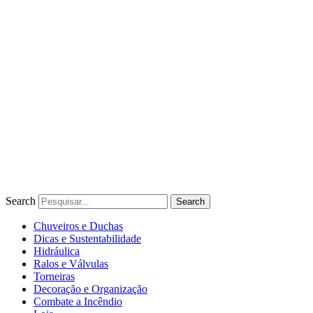
Ir
para
o
conteúdo
Search
Search
Chuveiros e Duchas
Dicas e Sustentabilidade
Hidráulica
Ralos e Válvulas
Torneiras
Decoração e Organização
Combate a Incêndio