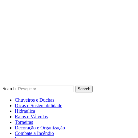
Ir
para
o
conteúdo
Search
Search
Chuveiros e Duchas
Dicas e Sustentabilidade
Hidráulica
Ralos e Válvulas
Torneiras
Decoração e Organização
Combate a Incêndio