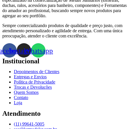
especializado na comercialização de Metais Sanitários (torneiras,
duchas, ralos, acessórios para banheiro, componentes) e Ferramentas
do amador ao profissional, buscando sempre novos produtos para
agregar ao seu portfólio.
Sempre comercializando produtos de qualidade e preço justo, com
atendimento personalizado e agilidade de entrega. Com uma única
preocupação, atender o cliente com excelência.
acebook
Instagram
Whatsapp
Institucional
Depoimentos de Clientes
Entregas e Envios
Política de Privacidade
Trocas e Devoluções
Quem Somos
Contato
Loja
Atendimento
(11) 99641-5005