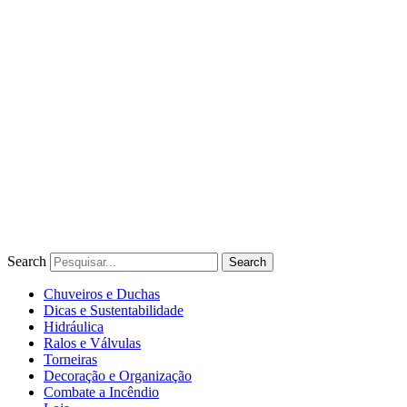
Ir
para
o
conteúdo
Search
Search
Chuveiros e Duchas
Dicas e Sustentabilidade
Hidráulica
Ralos e Válvulas
Torneiras
Decoração e Organização
Combate a Incêndio