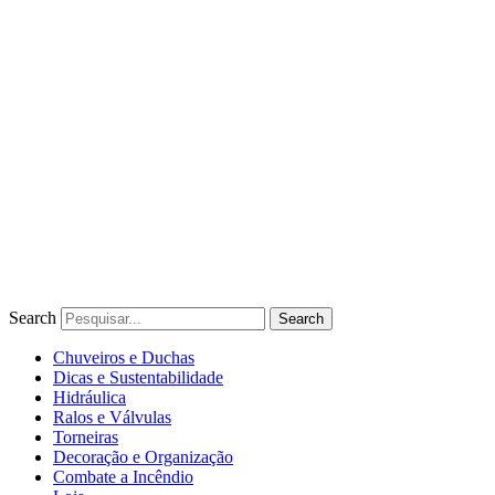
Ir
para
o
conteúdo
Search
Search
Chuveiros e Duchas
Dicas e Sustentabilidade
Hidráulica
Ralos e Válvulas
Torneiras
Decoração e Organização
Combate a Incêndio