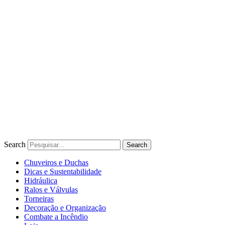
Ir
para
o
conteúdo
Search
Search
Chuveiros e Duchas
Dicas e Sustentabilidade
Hidráulica
Ralos e Válvulas
Torneiras
Decoração e Organização
Combate a Incêndio