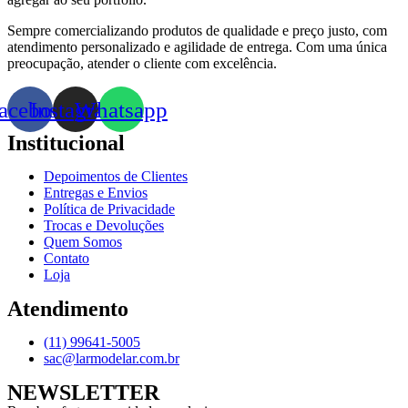
Sempre comercializando produtos de qualidade e preço justo, com
atendimento personalizado e agilidade de entrega. Com uma única
preocupação, atender o cliente com excelência.
acebook
Instagram
Whatsapp
Institucional
Depoimentos de Clientes
Entregas e Envios
Política de Privacidade
Trocas e Devoluções
Quem Somos
Contato
Loja
Atendimento
(11) 99641-5005
sac@larmodelar.com.br
NEWSLETTER