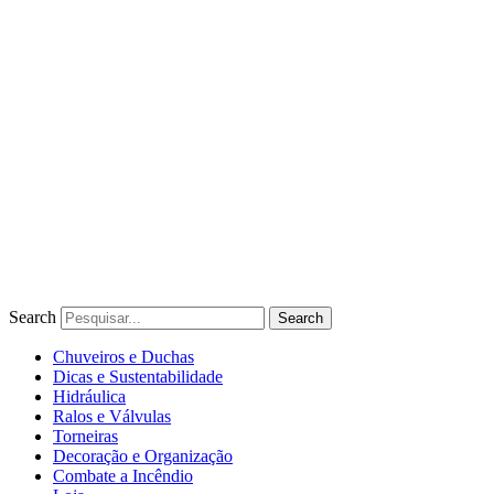
Ir
para
o
conteúdo
Search
Search
Chuveiros e Duchas
Dicas e Sustentabilidade
Hidráulica
Ralos e Válvulas
Torneiras
Decoração e Organização
Combate a Incêndio