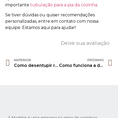
importante
tubulação para a pia da cozinha
.
Se tiver dúvidas ou quiser recomendações
personalizadas, entre em contato com nossa
equipe. Estamos aqui para ajudar!
Deixe sua avaliação
ANTERIOR
PRÓXIMO
Como desentupir ralo? Dicas práticas e fáceis na modelar
Como funciona a descarga do vaso sanitário: entenda!
A Modelar é uma empresa no ramo de comércio