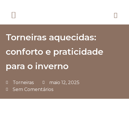
Chuveiros e Duchas
Dicas e Sustentabilidade
Decoração e Organização
Combate a Incêndio
Torneiras aquecidas:
conforto e praticidade
para o inverno
Torneiras
maio 12, 2025
Sem Comentários