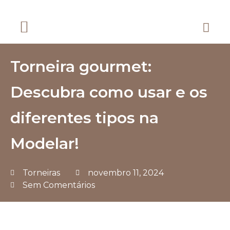
Chuveiros e Duchas
Dicas e Sustentabilidade
Decoração e Organização
Combate a Incêndio
Torneira gourmet:
Descubra como usar e os
diferentes tipos na
Modelar!
Torneiras
novembro 11, 2024
Sem Comentários